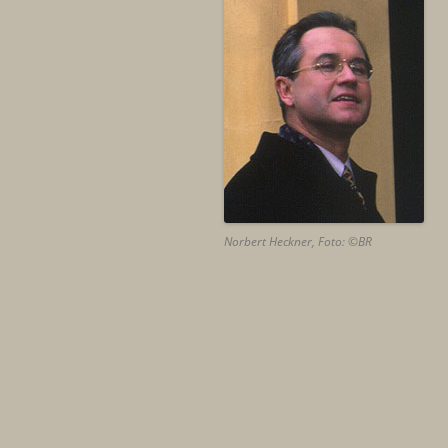
DOKUMENTARFILM
FIKTION
CHRONIK
Norbert Heckner, Foto: ©BR