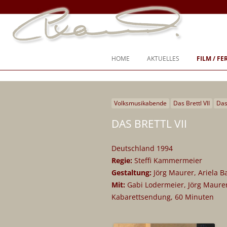
Ich war nie “entweder-oder”, ich war immer “und, auch, sogar”
Steffi Kammermeier – Regie, Dreh
HOME
AKTUELLES
FILM / F
Volksmusikabende
Das Brettl VII
Das
SPIELFILM
DAS BRETTL VII
DOKUMENTARFILM
TV-SPIEL
Deutschland 1994
Regie:
Steffi Kammermeier
TV-SENDUNG
Gestaltung:
Jörg Maurer, Ariela 
CHIEMGAUER VOLKSTHEATER
Mit:
Gabi Lodermeier, Jörg Maurer
Kabarettsendung, 60 Minuten
KURZFILM
DREHBÜCHER