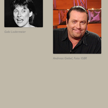
Gabi Lodermeier
Andreas Giebel, Foto: ©BR