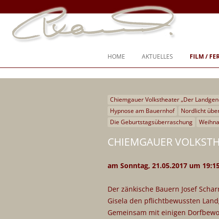
Ich war nie “entweder-oder”, ich war immer “und, auch, sogar”
Steffi Kammermeier – Regie, Dreh
HOME
AKTUELLES
FILM / F
Chiemgauer Volkstheater „Der Landge
SPIELFILM
Hypnose am Bauernhof
Nordlicht übe
DOKUMENTARFILM
Die Geburtstagsüberraschung
Weihnac
TV-SPIEL
CHIEMGAUER VOLKSTH
TV-SENDUNG
am Sonntag, 21.05.2017 um 19:15
CHIEMGAUER VOLKSTHEATER
Der zänkische Bauern Josef Scharn
KURZFILM
Gisela den pflichtbewussten Lan
Gemeinsam mit einigen Dorfbewoh
DREHBÜCHER