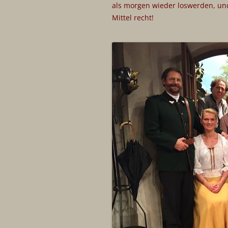
als morgen wieder loswerden, un
DOKUMENTARFILM
Mittel recht!
FIKTION
CHRONIK