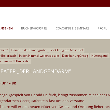
buch, Coaching und Beratung
Zum
Inhalt
ERNSEHEN
BÜCHER/HÖRSPIEL
COACHING & SEMINARE
PROFIL
springen
BIOGRA
PHILOS
ndarm“
Daniel in der Löwengrube
Gocklkriag am Moserhof
r Bollerbach
In den Himmel wollen sie alle
Denkbar ungünstig
Hüttengaudi
TÄTIGK
hten im Polizeirevier
PREISE
EATER „DER LANDGENDARM“
FESTIV
 Uhr – BR
agel (gespielt von Harald Helfrich) bringt zusammen mit seiner F
dgendarmen Georg Haferstein fast um den Verstand.
nern will er den neuen Hüter von Gesetz und Ordnung lieber he