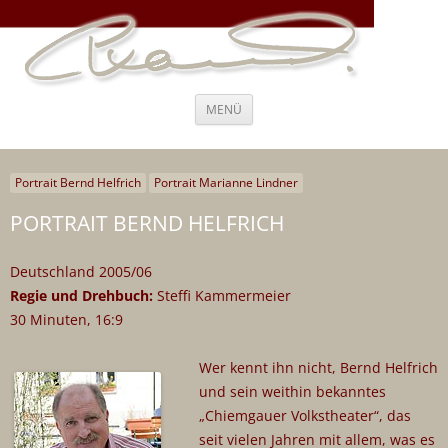
Steffi Kammermeier – Regie,
Ich war nie “entweder-oder”, ich war immer “und, auch, sogar”
Drehbuch, Coaching und Beratung
Zum
MENÜ
Inhalt
springen
Portrait Bernd Helfrich
Portrait Marianne Lindner
PORTRAIT BERND HELFRICH
Deutschland 2005/06
Regie und Drehbuch:
Steffi Kammermeier
30 Minuten, 16:9
Wer kennt ihn nicht, Bernd Helfrich
und sein weithin bekanntes
„Chiemgauer Volkstheater“, das
seit vielen Jahren mit allem, was es