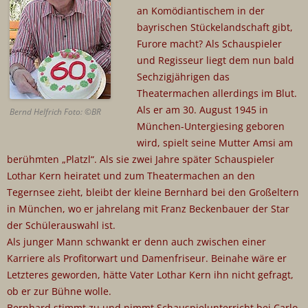
an Komödiantischem in der
bayrischen Stückelandschaft gibt,
Furore macht? Als Schauspieler
und Regisseur liegt dem nun bald
Sechzigjährigen das
Theatermachen allerdings im Blut.
Als er am 30. August 1945 in
Bernd Helfrich Foto: ©BR
München-Untergiesing geboren
wird, spielt seine Mutter Amsi am
berühmten „Platzl“. Als sie zwei Jahre später Schauspieler
Lothar Kern heiratet und zum Theatermachen an den
Tegernsee zieht, bleibt der kleine Bernhard bei den Großeltern
in München, wo er jahrelang mit Franz Beckenbauer der Star
der Schülerauswahl ist.
Als junger Mann schwankt er denn auch zwischen einer
Karriere als Profitorwart und Damenfriseur. Beinahe wäre er
Letzteres geworden, hätte Vater Lothar Kern ihn nicht gefragt,
ob er zur Bühne wolle.
Bernhard stimmt zu und nimmt Schauspielunterricht bei Carlo