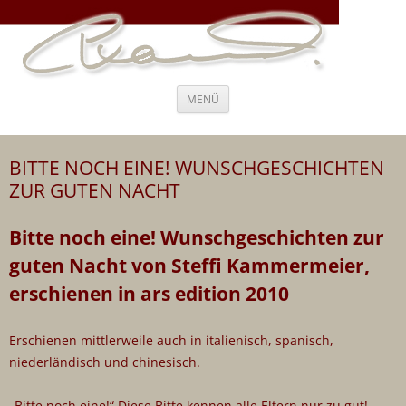
Steffi Kammermeier – Regie,
Ich war nie “entweder-oder”, ich war immer “und, auch, sogar”
Drehbuch, Coaching und Beratung
Zum
MENÜ
Inhalt
springen
BITTE NOCH EINE! WUNSCHGESCHICHTEN
ZUR GUTEN NACHT
Bitte noch eine! Wunschgeschichten zur
guten Nacht von Steffi Kammermeier,
erschienen in ars edition 2010
Erschienen mittlerweile auch in italienisch, spanisch,
niederländisch und chinesisch.
„Bitte noch eine!“ Diese Bitte kennen alle Eltern nur zu gut!