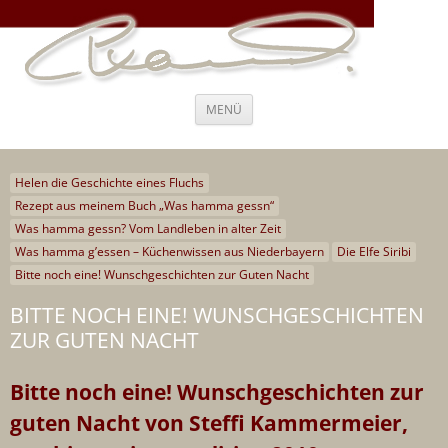
Steffi Kammermeier – Regie,
Ich war nie “entweder-oder”, ich war immer “und, auch, sogar”
Drehbuch, Coaching und Beratung
Zum
MENÜ
Inhalt
springen
Helen die Geschichte eines Fluchs
Rezept aus meinem Buch „Was hamma gessn“
Was hamma gessn? Vom Landleben in alter Zeit
Was hamma g’essen – Küchenwissen aus Niederbayern
Die Elfe Siribi
Bitte noch eine! Wunschgeschichten zur Guten Nacht
BITTE NOCH EINE! WUNSCHGESCHICHTEN
ZUR GUTEN NACHT
Bitte noch eine! Wunschgeschichten zur
guten Nacht von Steffi Kammermeier,