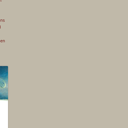
ens
d
den