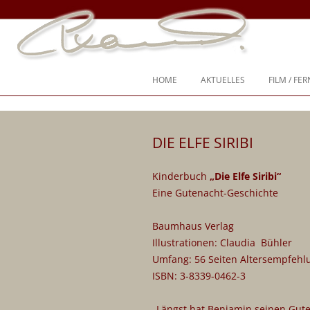
Ich war nie “entweder-oder”, ich war immer “und, auch, sogar”
Steffi Kammermeier – Regie, Dreh
HOME
AKTUELLES
FILM / FE
SPIELFIL
DIE ELFE SIRIBI
DOKUME
TV-SPIEL
Kinderbuch
„Die Elfe Siribi“
Eine Gutenacht-Geschichte
TV-SEND
KURZFIL
Baumhaus Verlag
Illustrationen: Claudia Bühler
DREHBÜ
Umfang: 56 Seiten Altersempfehlu
ISBN: 3-8339-0462-3
CHRONIK
„Längst hat Benjamin seinen Gute