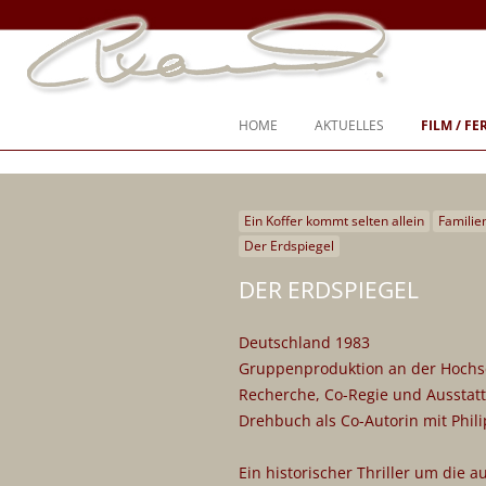
Ich war nie “entweder-oder”, ich war immer “und, auch, sogar”
Steffi Kammermeier – Regie, Dreh
HOME
AKTUELLES
FILM / F
Ein Koffer kommt selten allein
Famili
SPIELFILM
Der Erdspiegel
DOKUMENTARFILM
DER ERDSPIEGEL
TV-SPIEL
Deutschland 1983
TV-SENDUNG
Gruppenproduktion an der Hochsc
CHIEMGAUER VOLKSTHEATER
Recherche, Co-Regie und Ausstat
Drehbuch als Co-Autorin mit Phil
KURZFILM
DREHBÜCHER
Ein historischer Thriller um die