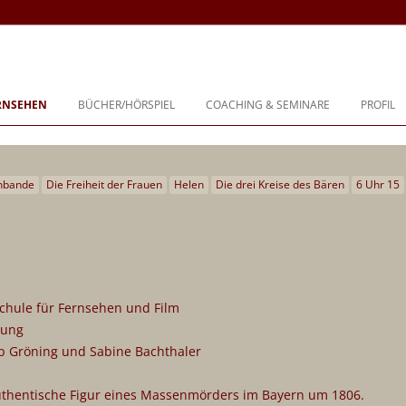
buch, Coaching und Beratung
Zum
Inhalt
ERNSEHEN
BÜCHER/HÖRSPIEL
COACHING & SEMINARE
PROFIL
springen
BIOGRA
PHILOS
enbande
Die Freiheit der Frauen
Helen
Die drei Kreise des Bären
6 Uhr 15
TÄTIGK
PREISE
FESTIV
hule für Fernsehen und Film
tung
ip Gröning und Sabine Bachthaler
 authentische Figur eines Massenmörders im Bayern um 1806.