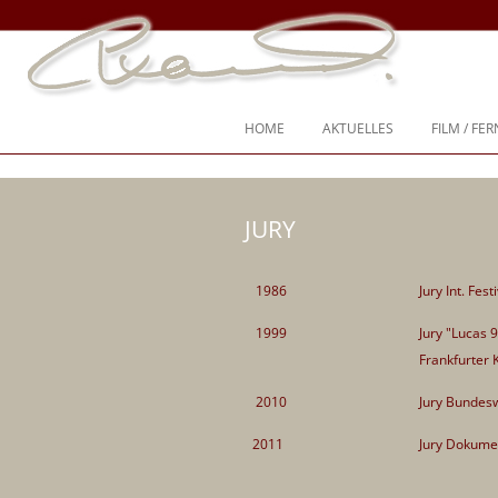
Ich war nie “entweder-oder”, ich war immer “und, auch, sogar”
Steffi Kammermeier – Regie, Dreh
HOME
AKTUELLES
FILM / FE
SPIELFIL
JURY
DOKUME
TV-SPIEL
1986
Jury Int. Fes
TV-SEND
1999
Jury "Lucas 9
Frankfurter 
KURZFIL
2010
Jury Bundes
DREHBÜ
2011
Jury Dokumen
CHRONIK