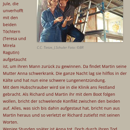
Jule, die
unverhofft
mit den
beiden
Töchtern
(Teresa und
Mirela
C.C. Tietze, J.Schuler Foto: ©BR
Ragutin)
aufgetaucht
ist, um ihren Mann zurück zu gewinnen. Da findet Martin seine
Mutter Anna schwerkrank. Die ganze Nacht lag sie hilflos in der
Kälte und hat nun eine schwere Lungenentzündung.
Mit dem Hubschrauber wird sie in die Klinik ans Festland
gebracht. Als Richard und Martin ihr mit dem Boot folgen
wollen, bricht der schwelende Konflikt zwischen den beiden
auf. Alles, was sich bis dahin aufgestaut hat, bricht nun aus
Martin heraus und so verletzt er Richard zutiefst mit seinen
Worten.
Wenige Stunden später ist Anna tot. Doch durch ihren Tod