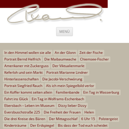
Steffi Kammermeier – Regie,
Ich war nie “entweder-oder”, ich war immer “und, auch, sogar”
Drehbuch, Coaching und Beratung
Zum
MENÜ
Inhalt
springen
In den Himmel wollen sie alle
An der Glonn
Zeit der Fische
Portrait Bernd Helfrich
Die Maibaumwache
Chiemsee-Fischer
Amerikaner mit Zuckerguss
Der Viktualienmarkt
Keferloh und sein Markt
Portrait Marianne Lindner
Hinterlassenschaften
Die Jacobi-Verschwörung
Portrait Siegfried Rauch
Als ich mein Spiegelbild verlor
Ein Koffer kommt selten allein
Familienbande
Ein Tag in Wasserburg
Fahrt ins Glück
Ein Tag in Wolframs-Eschenbach
Ebersbach – Leben im Museum
Dizzy lieber Dizzy
Eversbuschstraße 225
Die Freiheit der Frauen
Helen
Die drei Kreise des Bären
Der Mittagsschlaf
6 Uhr 15
Polstergeist
Kinderträume
Der Erdspiegel
Bis dass der Tod euch scheidet