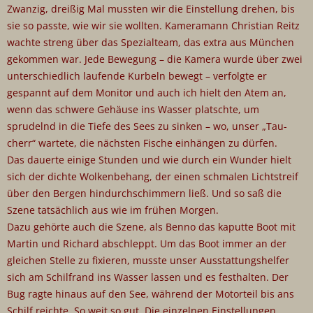
Zwanzig, dreißig Mal mussten wir die Einstellung drehen, bis
sie so passte, wie wir sie wollten. Kameramann Christian Reitz
wachte streng über das Spezialteam, das extra aus München
gekommen war. Jede Bewegung – die Kamera wurde über zwei
unterschiedlich laufende Kurbeln bewegt – verfolgte er
gespannt auf dem Monitor und auch ich hielt den Atem an,
wenn das schwere Gehäuse ins Wasser platschte, um
sprudelnd in die Tiefe des Sees zu sinken – wo, unser „Tau-
cherr“ wartete, die nächsten Fische einhängen zu dürfen.
Das dauerte einige Stunden und wie durch ein Wunder hielt
sich der dichte Wolkenbehang, der einen schmalen Lichtstreif
über den Bergen hindurchschimmern ließ. Und so saß die
Szene tatsächlich aus wie im frühen Morgen.
Dazu gehörte auch die Szene, als Benno das kaputte Boot mit
Martin und Richard abschleppt. Um das Boot immer an der
gleichen Stelle zu fixieren, musste unser Ausstattungshelfer
sich am Schilfrand ins Wasser lassen und es festhalten. Der
Bug ragte hinaus auf den See, während der Motorteil bis ans
Schilf reichte. So weit so gut. Die einzelnen Einstellungen