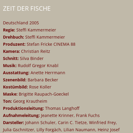
ZEIT DER FISCHE
Deutschland 2005
Regie:
Steffi Kammermeier
Drehbuch:
Steffi Kammermeier
Produzent:
Stefan Fricke CINEMA 88
Kamera:
Christian Reitz
Schnitt:
Silva Binder
Musik:
Rudolf Gregor Knabl
Ausstattung:
Anette Herrmann
Szenenbild:
Barbara Becker
Kostümbild:
Rose Koller
Maske:
Brigitte Raupach-Goeckel
Ton:
Georg Krautheim
Produktionsleitung:
Thomas Langhoff
Aufnahmeleitung:
Jeanette Krinner, Frank Fuchs
Darsteller:
Johann Schuler, Carin C. Tietze, Winfried Frey,
Julia Gschnitzer, Lilly Forgàch, Lilian Naumann, Heinz Josef