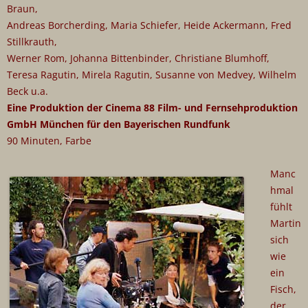
Braun,
Andreas Borcherding, Maria Schiefer, Heide Ackermann, Fred
Stillkrauth,
Werner Rom, Johanna Bittenbinder, Christiane Blumhoff,
Teresa Ragutin, Mirela Ragutin, Susanne von Medvey, Wilhelm
Beck u.a.
Eine Produktion der Cinema 88 Film- und Fernsehproduktion
GmbH München für den Bayerischen Rundfunk
90 Minuten, Farbe
Manc
hmal
fühlt
Martin
sich
wie
ein
Fisch,
der