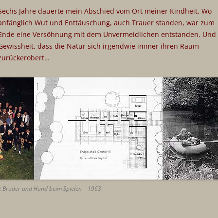
Sechs Jahre dauerte mein Abschied vom Ort meiner Kindheit. Wo
anfänglich Wut und Enttäuschung, auch Trauer standen, war zum
Ende eine Versöhnung mit dem Unvermeidlichen entstanden. Und 
Gewissheit, dass die Natur sich irgendwie immer ihren Raum
zurückerobert…
mit Bruder und Hund beim Spielen – 1963