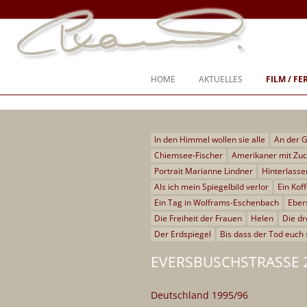
Ich war nie “entweder-oder”, ich war immer “und, auch, sogar”
Steffi Kammermeier – Regie, Dreh
HOME
AKTUELLES
FILM / F
In den Himmel wollen sie alle
An der 
SPIELFILM
Chiemsee-Fischer
Amerikaner mit Zu
DOKUMENTARFILM
Portrait Marianne Lindner
Hinterlasse
Als ich mein Spiegelbild verlor
Ein Kof
TV-SPIEL
Ein Tag in Wolframs-Eschenbach
Eber
Die Freiheit der Frauen
Helen
Die dr
TV-SENDUNG
Der Erdspiegel
Bis dass der Tod euch 
CHIEMGAUER VOLKSTHEATER
EVERSBUSCHSTRASSE 2
KURZFILM
Deutschland 1995/96
DREHBÜCHER