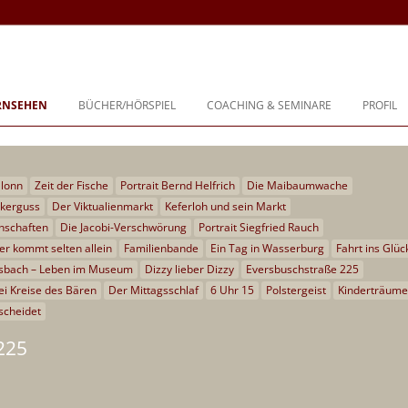
buch, Coaching und Beratung
Zum
Inhalt
ERNSEHEN
BÜCHER/HÖRSPIEL
COACHING & SEMINARE
PROFIL
springen
BIOGRA
PHILOS
Glonn
Zeit der Fische
Portrait Bernd Helfrich
Die Maibaumwache
ckerguss
Der Viktualienmarkt
Keferloh und sein Markt
TÄTIGK
nschaften
Die Jacobi-Verschwörung
Portrait Siegfried Rauch
fer kommt selten allein
Familienbande
Ein Tag in Wasserburg
Fahrt ins Glüc
PREISE
sbach – Leben im Museum
Dizzy lieber Dizzy
Eversbuschstraße 225
ei Kreise des Bären
Der Mittagsschlaf
6 Uhr 15
Polstergeist
Kinderträume
FESTIV
scheidet
25