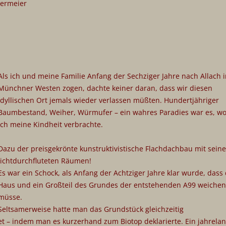
mermeier
Als ich und meine Familie Anfang der Sechziger Jahre nach Allach 
Münchner Westen zogen, dachte keiner daran, dass wir diesen
idyllischen Ort jemals wieder verlassen müßten. Hundertjähriger
Baumbestand, Weiher, Würmufer – ein wahres Paradies war es, w
ich meine Kindheit verbrachte.
Dazu der preisgekrönte kunstruktivistische Flachdachbau mit sein
lichtdurchfluteten Räumen!
Es war ein Schock, als Anfang der Achtziger Jahre klar wurde, dass
Haus und ein Großteil des Grundes der entstehenden A99 weichen
müsse.
Seltsamerweise hatte man das Grundstück gleichzeitig
et – indem man es kurzerhand zum Biotop deklarierte. Ein jahrela