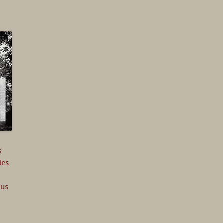
s
des
aus