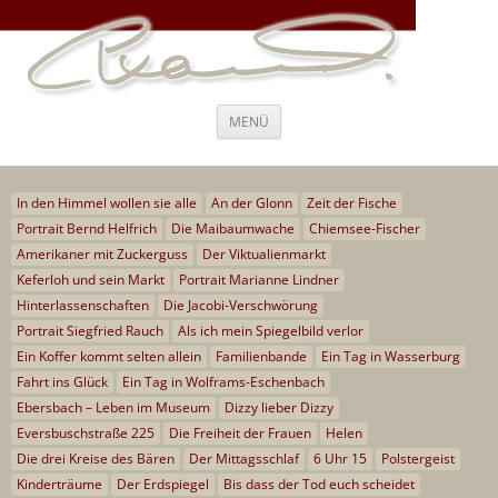
Steffi Kammermeier – Regie,
Ich war nie “entweder-oder”, ich war immer “und, auch, sogar”
Drehbuch, Coaching und Beratung
Zum
MENÜ
Inhalt
springen
In den Himmel wollen sie alle
An der Glonn
Zeit der Fische
Portrait Bernd Helfrich
Die Maibaumwache
Chiemsee-Fischer
Amerikaner mit Zuckerguss
Der Viktualienmarkt
Keferloh und sein Markt
Portrait Marianne Lindner
Hinterlassenschaften
Die Jacobi-Verschwörung
Portrait Siegfried Rauch
Als ich mein Spiegelbild verlor
Ein Koffer kommt selten allein
Familienbande
Ein Tag in Wasserburg
Fahrt ins Glück
Ein Tag in Wolframs-Eschenbach
Ebersbach – Leben im Museum
Dizzy lieber Dizzy
Eversbuschstraße 225
Die Freiheit der Frauen
Helen
Die drei Kreise des Bären
Der Mittagsschlaf
6 Uhr 15
Polstergeist
Kinderträume
Der Erdspiegel
Bis dass der Tod euch scheidet